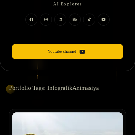
AI Explorer
Motion Dizayner
Youtube channel
Portfolio
Tags:
InfografikAnimasiya