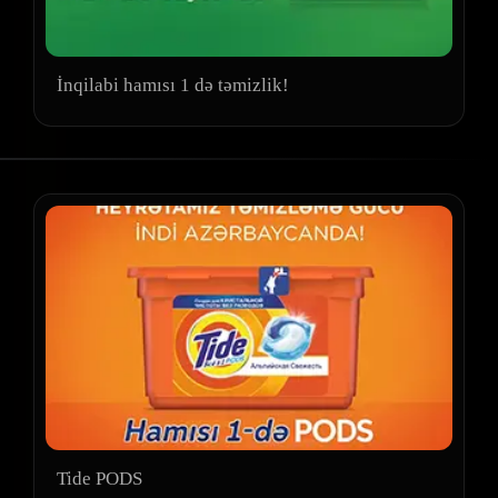
İnqilabi hamısı 1 də təmizlik!
Tide PODS