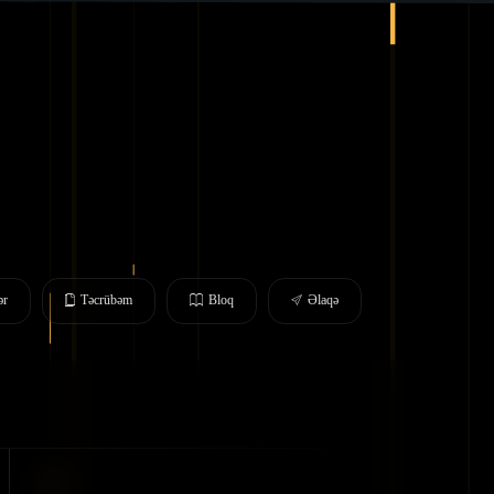
ər
Təcrübəm
Bloq
Əlaqə