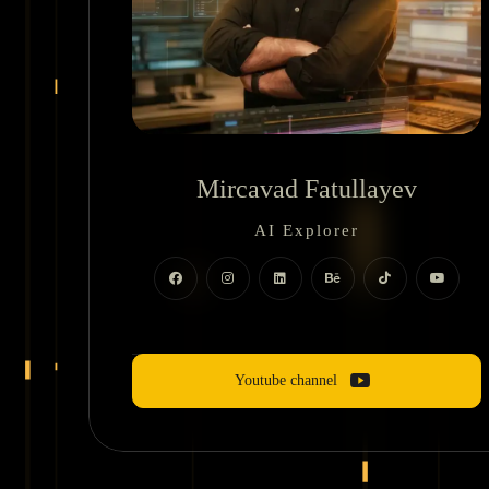
AI Explorer
Motion Dizayner
Mircavad Fatullayev
AI Explorer
Motion Dizayner
Youtube channel