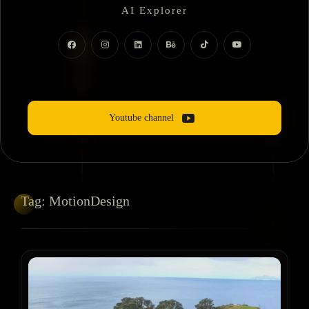
AI Explorer
Motion Dizayner
Youtube channel
Tag:
MotionDesign