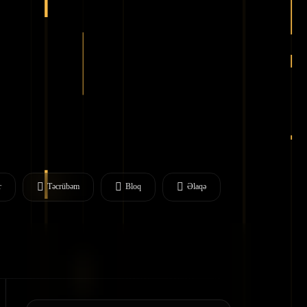
r
Təcrübəm
Bloq
Əlaqə