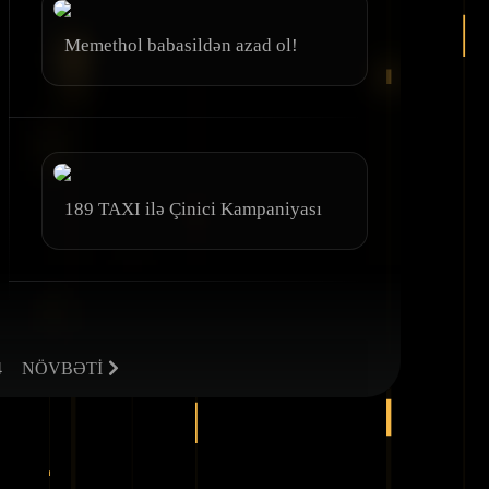
Memethol babasildən azad ol!
189 TAXI ilə Çinici Kampaniyası
4
NÖVBƏTİ