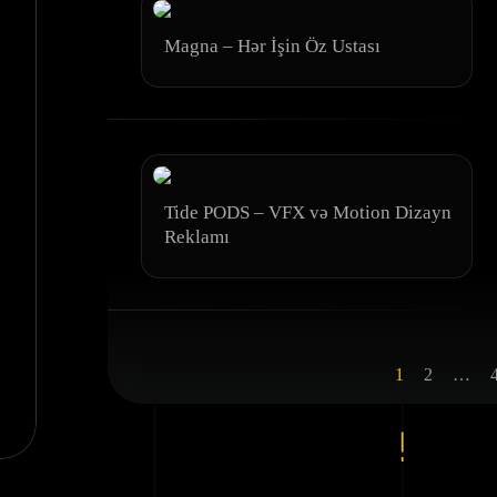
Magna – Hər İşin Öz Ustası
Tide PODS – VFX və Motion Dizayn
AI Explorer
Reklamı
1
2
…