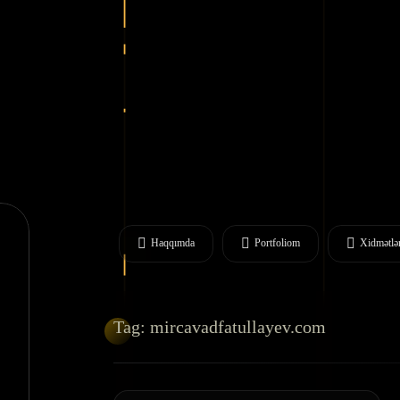
Haqqımda
Portfoliom
Xidmətlə
Tag: mircavadfatullayev.com