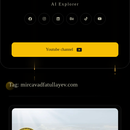
AI Explorer
Motion Dizayner
Youtube channel
Tag:
mircavadfatullayev.com